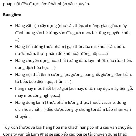
pháp luật đều được Lâm Phát nhận vận chuyển.
Bao gồm:
Hàng vật liệu xây dựng (như sắt, thép, xi măng, giàn giáo, máy
đánh bóng sàn bê tông, sàn đá, gạch men, bê tông nguyên khối,
…)
Hàng tiêu dùng thực phẩm ( gạo thóc, lúa mì, khoai sắn, bún,
nước mắm, thực phẩm đồ khô hoặc đóng hộp……..)
Hàng chuyên dụng hóa chất ( xăng dầu, luyn nhớt, dầu rửa chén,
dung dịch hóa học …..)
Hàng nội thất (kính cường lực, gương, bàn ghế, giường, đèn trần,
tủ bếp, bếp điện, quạt trần,….. )
hàng máy móc thiết bị cơ giới (xe máy, ô tô, máy dệt, máy tiện gỗ,
máy móc công nghiệp,…)
Hàng đông lạnh ( thực phẩm lương thực, thuốc vaccine, dung
dịch hóa chất,….) đều được công ty chúng tôi đảm bảo nhận vận
chuyển.
Tùy kích thước và loại hàng hóa mà khách hàng có nhu cầu vận chuyển,
Công ty vận tải Lâm Phát sẽ sắp xếp các loại xe tải chuyên dụng khác