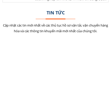
biệt với các mặt hàng siêu cường, siệu trọng cùng
quả trong công việc của bạn.
chi phí tốt nhất hiện nay.
TIN TỨC
Cập nhật các tin mới nhất về các thủ tục hồ sơ vận tải, vận chuyển hàng
hóa và các thông tin khuyến mãi mới nhất của chúng tôi.