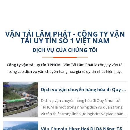
Chúng tôi lấy chữ tín và tận tâm phục vụ khách hàng làm giá trị cốt lõi
trong việc kinh doanh của công ty.
CHUYÊN NGHIỆP
VẬN TẢI LÂM PHÁT - CÔNG TY VẬN
TẢI UY TÍN SỐ 1 VIỆT NAM
Đội ngũ nhân sự giàu kinh nghiệm trong ngành logistics
DỊCH VỤ CỦA CHÚNG TÔI
Công ty vận tải uy tín TPHCM
- Vận Tải Lâm Phát là công ty vận tải
cung cấp dịch vụ vận chuyển hàng hóa giá rẻ uy tín nhất hiện nay.
Dịch vụ vận chuyển hàng hóa đi Quy Nhơn
Dịch vụ vận chuyển hàng hóa đi Quy Nhơn từ
TPHCM là một trong những dịch vụ quan trọng
và cần thiết trong lĩnh vực logistics và giao nhận
hàng hóa. Công Ty Vận Chuyển Hàng Hóa Uy Tín
Lâm Phát sẽ là đối tác tin cậy để đảm bảo việc vận
Vận Chuyển Hàng Hoá Đi Đà Nẵng: Tất Cả Những Gì Bạn Cần Biết