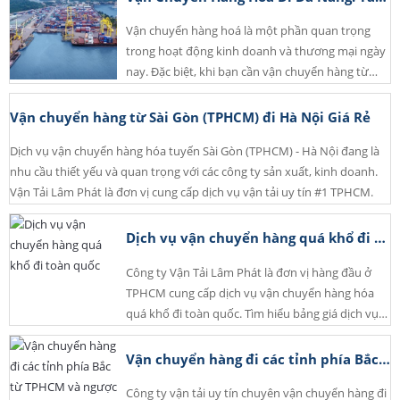
chuyển hàng hóa được thực hiện một cách an
Vận chuyển hàng hoá là một phần quan trọng
toàn, hiệu quả và đúng thời gian.
trong hoạt động kinh doanh và thương mại ngày
nay. Đặc biệt, khi bạn cần vận chuyển hàng từ
Thành phố Hồ Chí Minh (TPHCM) đến Đà Nẵng,
một quy trình hiệu quả và đáng tin cậy là điều
Vận chuyển hàng từ Sài Gòn (TPHCM) đi Hà Nội Giá Rẻ
không thể thiếu.
Dịch vụ vận chuyển hàng hóa tuyến Sài Gòn
(TPHCM) - Hà Nội đang là nhu cầu thiết yếu và
quan trọng với các công ty sản xuất, kinh doanh.
Vận Tải Lâm Phát là đơn vị cung cấp dịch vụ vận
tải uy tín #1 TPHCM.
Dịch vụ vận chuyển hàng quá khổ đi toàn quốc
Công ty Vận Tải Lâm Phát là đơn vị hàng đầu ở
TPHCM cung cấp dịch vụ vận chuyển hàng hóa
quá khổ đi toàn quốc. Tìm hiểu bảng giá dịch vụ
vận chuyển hàng quá khổ, hàng hóa lớn của Lâm
Phát ngay.
Vận chuyển hàng đi các tỉnh phía Bắc từ TPHCM và ngược lại
Công ty vận tải uy tín chuyên vận chuyển hàng đi