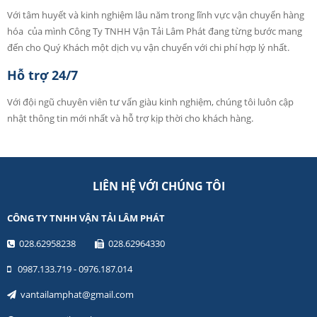
Với tâm huyết và kinh nghiệm lâu năm trong lĩnh vực vận chuyển hàng
hóa của mình Công Ty TNHH Vận Tải Lâm Phát đang từng bước mang
đến cho Quý Khách một dịch vụ vận chuyển với chi phí hợp lý nhất.
Hỗ trợ 24/7
Với đội ngũ chuyên viên tư vấn giàu kinh nghiệm, chúng tôi luôn cập
nhật thông tin mới nhất và hỗ trợ kịp thời cho khách hàng.
LIÊN HỆ VỚI CHÚNG TÔI
CÔNG TY TNHH VẬN TẢI LÂM PHÁT
028.62958238
028.62964330
0987.133.719 - 0976.187.014
vantailamphat@gmail.com