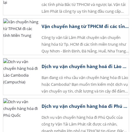
các tỉnh phía Bắc từ TPHCM và ngược lại. Vận tải
Lâm Phát là công ty uy tín hàng đầu cung cấp
dịch vụ vận chuyển hàng từ TPHCM đi các tỉnh
phía Bắc và ngược lại.
Vận chuyển hàng từ TPHCM đi các tỉnh Miền Trung
Công ty vận tải Lâm Phát chuyên vận chuyển
hàng hóa từ Tp. HCM đi các tỉnh miền trung như
Quy Nhơn - Bình Định, Đà Nẵng, Huế, Nha Trang -
Khánh Hòa. Với uy tín và kinh nghiệm nhiều năm,
dịch vụ vận chuyển của công ty luôn là sự lựa
Dịch vụ vận chuyển hàng hoá đi Lào Cambodia (Campuchia)
chọn của khách hàng.
Bạn đang có nhu cầu vận chuyển hàng hóa đi Lào
hoặc Cambodia? Bạn muốn tìm kiếm một dịch vụ
vận chuyển uy tín, chất lượng và tin cậy để đảm
bảo hàng hóa của bạn được gửi đi một cách an
toàn và kịp thời? Hãy đến với chúng tôi - nhà
Dịch vụ vận chuyển hàng hóa đi Phú Quốc
cung cấp dịch vụ vận chuyển hàng hóa hàng đầu
Dịch vụ vận chuyển hàng hóa đi Phú Quốc của
trong ngành. Chúng tôi cam kết mang đến cho
công ty Vận Tải Lâm Phát rất được cá nhân,
bạn trải nghiệm vận chuyển tốt nhất, đáp ứng
doanh nghiệp lớn nhỏ tại TPHCM tin dùng. Đặc
đầy đủ các tiêu chuẩn SEO để đảm bảo sự hiệu